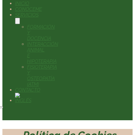
INICIO
CONÓCEME
SERVICIOS
FORMACIÓN
Y
DOCENCIA
INTERACCIÓN
ANIMAL
E
HIPOTERAPIA
FISIOTERAPIA
Y
OSTEOPATÍA
(ATM)
CONTACTO