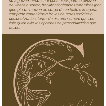
navegación, almacenar contenidos para la difusión
de vídeos o sonido, habilitar contenidos dinámicos (por
ejemplo, animación de carga de un texto o imagen),
compartir contenidos a través de redes sociales o
personalizar la interfaz de usuario siempre que sea
éste quien elija las opciones de personalización que
desee.
La base legal que legitima este tratamiento es la
ejecución y mantenimiento del servicio solicitado por
el usuario. Estas cookies permanecerán activas
mientras el usuario permanezca en el sitio web.
MÁS INFORMACIÓN SOBRE TRATAMIENTO DE DATOS
PERSONALES
Puede consultar más información sobre el tratamiento
de sus datos personales accediendo a
nuestra
Política de Privacidad.