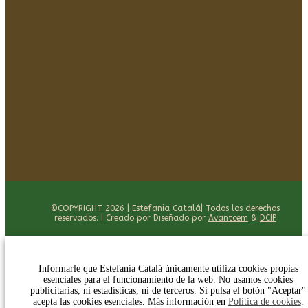
©COPYRIGHT 2026 | Estefania Catalá| Todos los derechos
reservados. | Creado por Diseñado por
Avantcem
&
DCIP
Informarle que Estefanía Catalá únicamente utiliza cookies propias
esenciales para el funcionamiento de la web. No usamos cookies
publicitarias, ni estadísticas, ni de terceros. Si pulsa el botón "Aceptar"
acepta las cookies esenciales. Más información en
Política de cookies
.